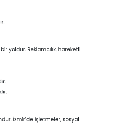
r.
bir yoldur. Reklamcılık, hareketli
ır.
ır.
dur. İzmir’de işletmeler, sosyal