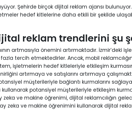
büyüyor. Şehirde birçok dijital reklam ajansı bulunuyor
eler hedef kitlelerine daha etkili bir şekilde ulaşabil
ijital reklam trendlerini şu ş
mının artmasıyla önemini artırmaktadır. İzmir’deki iş
fazla tercih etmektedirler. Ancak, mobil reklamcılığın
öntem, işletmelerin hedef kitleleriyle etkileşim kurması
irliğini artırmaya ve satışlarını artırmaya çalışmakta
tansiyel müşterileriyle bağlantı kurmalarını sağlaya
kullanarak potansiyel müşterileriyle etkileşim kurmay
zeka ve makine öğrenimi, dijital reklamcılığın gelece
apay zeka ve makine öğrenimini kullanarak dijital rek