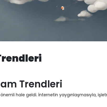
Trendleri
klam Trendleri
in önemli hale geldi. İnternetin yaygınlaşmasıyla, işle