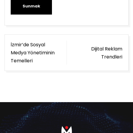
Sunmak
Yazı
İzmir’de Sosyal
Dijital Reklam
gezinmesi
Medya Yönetiminin
Trendleri
Temelleri